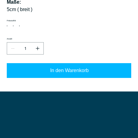
Maße:
5cm ( breit )
Preisstaffel
Anzahl
In den Warenkorb