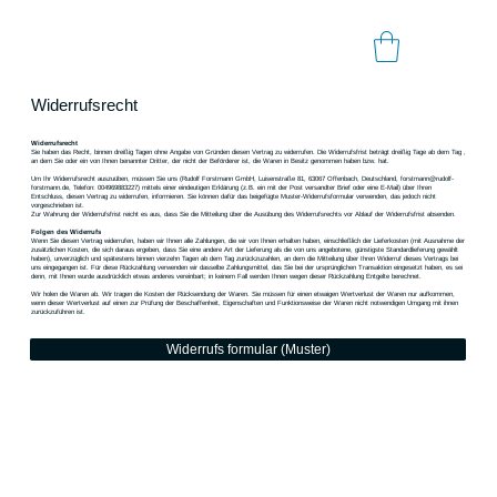
Widerrufsrecht
Widerrufsrecht
Sie haben das Recht, binnen dreißig Tagen ohne Angabe von Gründen diesen Vertrag zu widerrufen. Die Widerrufsfrist beträgt dreißig Tage ab dem Tag ,
an dem Sie oder ein von Ihnen benannter Dritter, der nicht der Beförderer ist, die Waren in Besitz genommen haben bzw. hat.
Um Ihr Widerrufsrecht auszuüben, müssen Sie uns (Rudolf Forstmann GmbH, Luisenstraße 81, 63067 Offenbach, Deutschland,
forstmann@rudolf-
forstmann.de
, Telefon: 004969883227) mittels einer eindeutigen Erklärung (z.B. ein mit der Post versandter Brief oder eine E-Mail) über Ihren
Entschluss, diesen Vertrag zu widerrufen, informieren. Sie können dafür das beigefügte Muster-Widerrufsformular verwenden, das jedoch nicht
vorgeschrieben ist.
Zur Wahrung der Widerrufsfrist reicht es aus, dass Sie die Mitteilung über die Ausübung des Widerrufsrechts vor Ablauf der Widerrufsfrist absenden.
Folgen des Widerrufs
Wenn Sie diesen Vertrag widerrufen, haben wir Ihnen alle Zahlungen, die wir von Ihnen erhalten haben, einschließlich der Lieferkosten (mit Ausnahme der
zusätzlichen Kosten, die sich daraus ergeben, dass Sie eine andere Art der Lieferung als die von uns angebotene, günstigste Standardlieferung gewählt
haben), unverzüglich und spätestens binnen vierzehn Tagen ab dem Tag zurückzuzahlen, an dem die Mitteilung über Ihren Widerruf dieses Vertrags bei
uns eingegangen ist. Für diese Rückzahlung verwenden wir dasselbe Zahlungsmittel, das Sie bei der ursprünglichen Transaktion eingesetzt haben, es sei
denn, mit Ihnen wurde ausdrücklich etwas anderes vereinbart; in keinem Fall werden Ihnen wegen dieser Rückzahlung Entgelte berechnet.
Wir holen die Waren ab. Wir tragen die Kosten der Rücksendung der Waren. Sie müssen für einen etwaigen Wertverlust der Waren nur aufkommen,
wenn dieser Wertverlust auf einen zur Prüfung der Beschaffenheit, Eigenschaften und Funktionsweise der Waren nicht notwendigen Umgang mit ihnen
zurückzuführen ist.
Widerrufs formular (Muster)